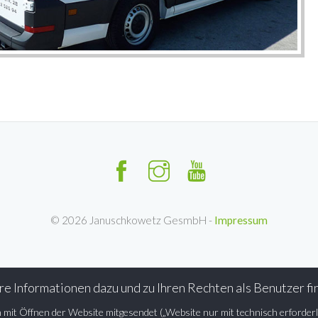
©
2026
Januschkowetz GesmbH -
Impressum
Informationen dazu und zu Ihren Rechten als Benutzer fin
it Öffnen der Website mitgesendet („Website nur mit technisch erforderl