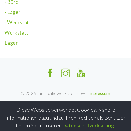
- Büro
- Lager
- Werkstatt
Werkstatt
Lager
©
2026
Januschkowetz GesmbH -
Impressum
Diese Website verwendet Cookies. Nähere
Informationen dazu und zu Ihren Rechten als Benutzer
finden Sie in unserer
Datenschutzerklärung
.