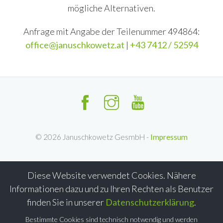
mögliche Alternativen.
Anfrage mit Angabe der Teilenummer 494864:
office@januschkowetz.at
|
+43 7412 / 52594
©
2026
Januschkowetz GesmbH -
Impressum
Diese Website verwendet Cookies. Nähere
Informationen dazu und zu Ihren Rechten als Benutzer
finden Sie in unserer
Datenschutzerklärung
.
Bestimmte Cookies sind technisch notwendig und werden