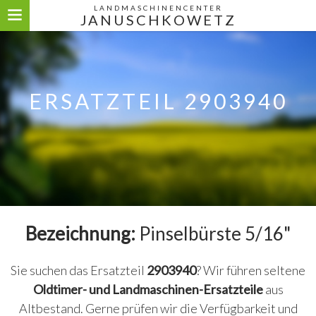
LANDMASCHINENCENTER
JANUSCHKOWETZ
ERSATZTEIL 2903940
Bezeichnung:
Pinselbürste 5/16"
Sie suchen das Ersatzteil
2903940
? Wir führen seltene
Oldtimer- und Landmaschinen-Ersatzteile
aus
Altbestand. Gerne prüfen wir die Verfügbarkeit und