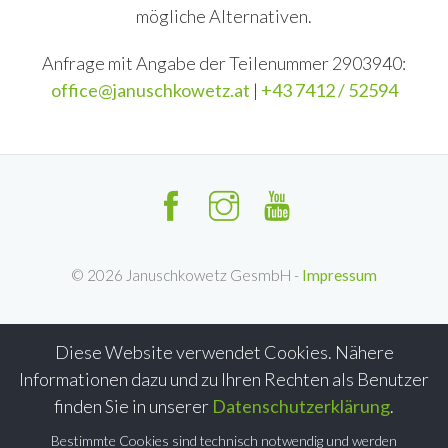
mögliche Alternativen.
Anfrage mit Angabe der Teilenummer 2903940:
office@januschkowetz.at
|
+43 7412 / 52594
©
2026
Januschkowetz GesmbH -
Impressum
Diese Website verwendet Cookies. Nähere
Informationen dazu und zu Ihren Rechten als Benutzer
finden Sie in unserer
Datenschutzerklärung
.
Bestimmte Cookies sind technisch notwendig und werden