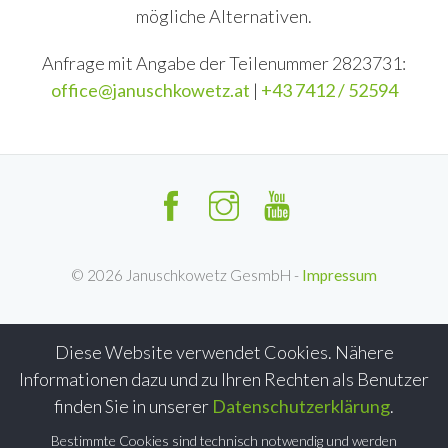
mögliche Alternativen.
Anfrage mit Angabe der Teilenummer 2823731:
office@januschkowetz.at
|
+43 7412 / 52594
©
2026
Januschkowetz GesmbH -
Impressum
Diese Website verwendet Cookies. Nähere
Informationen dazu und zu Ihren Rechten als Benutzer
finden Sie in unserer
Datenschutzerklärung
.
Bestimmte Cookies sind technisch notwendig und werden