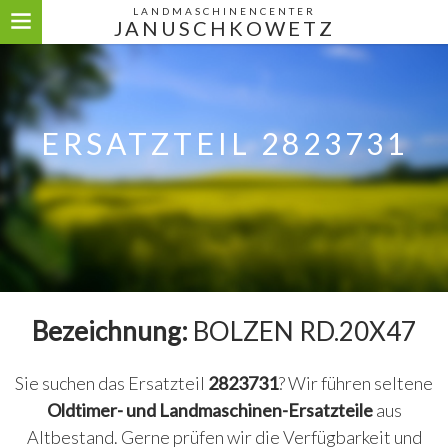
LANDMASCHINENCENTER
JANUSCHKOWETZ
ERSATZTEIL 2823731
Bezeichnung:
BOLZEN RD.20X47
Sie suchen das Ersatzteil
2823731
? Wir führen seltene
Oldtimer- und Landmaschinen-Ersatzteile
aus
Altbestand. Gerne prüfen wir die Verfügbarkeit und