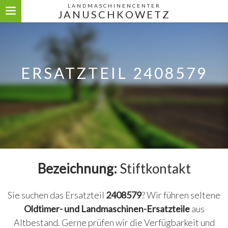
LANDMASCHINENCENTER
JANUSCHKOWETZ
ERSATZTEIL 2408579
Bezeichnung:
Stiftkontakt
Sie suchen das Ersatzteil
2408579
? Wir führen seltene
Oldtimer- und Landmaschinen-Ersatzteile
aus
Altbestand. Gerne prüfen wir die Verfügbarkeit und