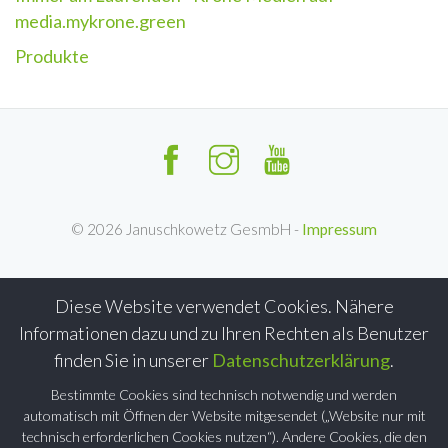
media.mykrone.green
Produkte
©
2026
Januschkowetz GesmbH -
Impressum
Diese Website verwendet Cookies. Nähere
Informationen dazu und zu Ihren Rechten als Benutzer
finden Sie in unserer
Datenschutzerklärung
.
Bestimmte Cookies sind technisch notwendig und werden
automatisch mit Öffnen der Website mitgesendet („Website nur mit
technisch erforderlichen Cookies nutzen“). Andere Cookies, die den