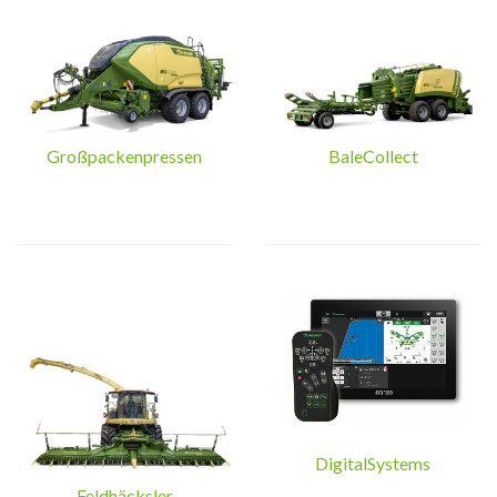
Großpackenpressen
BaleCollect
DigitalSystems
Feldhäcksler