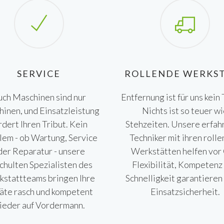
SERVICE
ROLLENDE WERKS
uch Maschinen sind nur
Entfernung ist für uns kein
inen, und Einsatzleistung
Nichts ist so teuer w
rdert Ihren Tribut. Kein
Stehzeiten. Unsere erfa
lem - ob Wartung, Service
Techniker mit ihren roll
der Reparatur - unsere
Werkstätten helfen vor 
chulten Spezialisten des
Flexibilität, Kompetenz
stattteams bringen Ihre
Schnelligkeit garantieren
äte rasch und kompetent
Einsatzsicherheit.
ieder auf Vordermann.