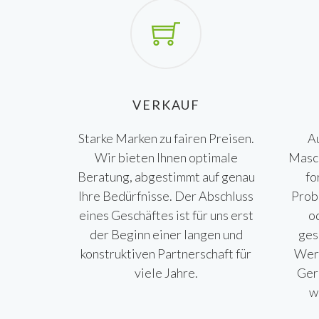
VERKAUF
Starke Marken zu fairen Preisen.
A
Wir bieten Ihnen optimale
Masch
Beratung, abgestimmt auf genau
fo
Ihre Bedürfnisse. Der Abschluss
Prob
eines Geschäftes ist für uns erst
o
der Beginn einer langen und
ges
konstruktiven Partnerschaft für
Werk
viele Jahre.
Ger
w