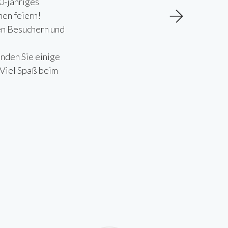
0-jähriges
en feiern!
len Besuchern und
inden Sie einige
 Viel Spaß beim