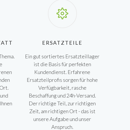
TATT
ERSATZTEILE
 Thema.
Ein gut sortiertes Ersatzteillager
ie
ist die Basis für perfekten
hrenen
Kundendienst. Erfahrene
enden
Ersatzteilprofis sorgen für hohe
Ort.
Verfügbarkeit, rasche
 und
Beschaffung und 24h-Versand.
 Ihnen
Der richtige Teil, zur richtigen
Zeit, am richtigen Ort - das ist
unsere Aufgabe und unser
Anspruch.